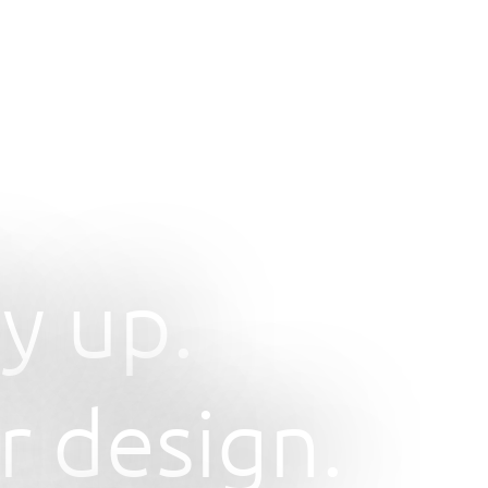
y up.
r design.