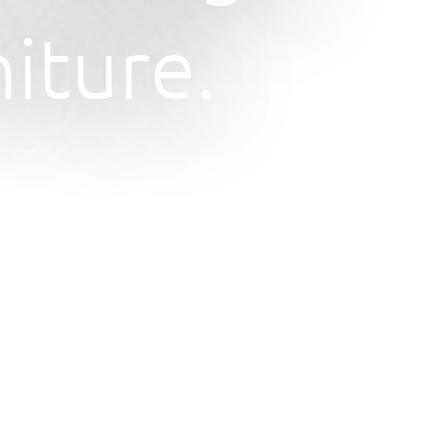
iture.