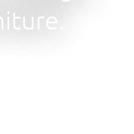
iture.