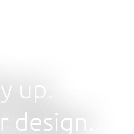
y up.
r design.